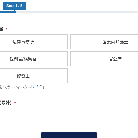
Step 1 / 5
属
*
法律事務所
企業内弁護士
裁判官/検察官
官公庁
修習生
をお持ちでない方は「
こちら
」
【累計】
*