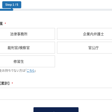
Step 1 / 5
属
*
法律事務所
企業内弁護士
裁判官/検察官
官公庁
修習生
をお持ちでない方は「
こちら
」
【累計】
*