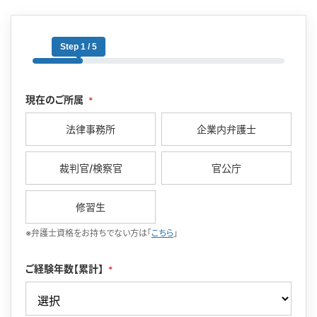
Step 1 / 5
現在のご所属
*
法律事務所
企業内弁護士
裁判官/検察官
官公庁
修習生
※弁護士資格をお持ちでない方は「
こちら
」
ご経験年数【累計】
*