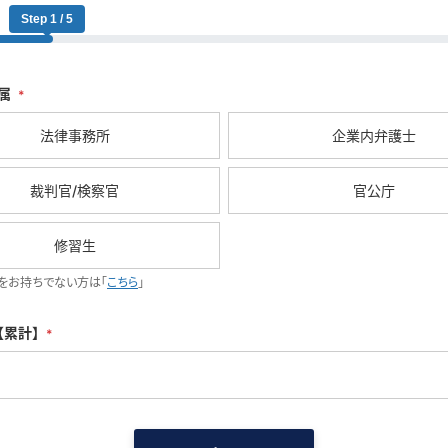
Step 1 / 5
属
*
法律事務所
企業内弁護士
裁判官/検察官
官公庁
修習生
をお持ちでない方は「
こちら
」
【累計】
*