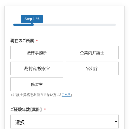
Step 1 / 5
現在のご所属
*
法律事務所
企業内弁護士
裁判官/検察官
官公庁
修習生
※弁護士資格をお持ちでない方は「
こちら
」
ご経験年数【累計】
*