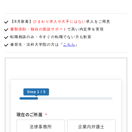
【8月新着】
ひまわり求人や大手にはない
求人をご用意
書類添削・独自の面談サポート
で高い内定率を実現
転職相談のみ・今すぐの転職でない方も歓迎
修習生・法科大学院の方は『
こちら
』
Step 1 / 5
現在のご所属
*
法律事務所
企業内弁護士