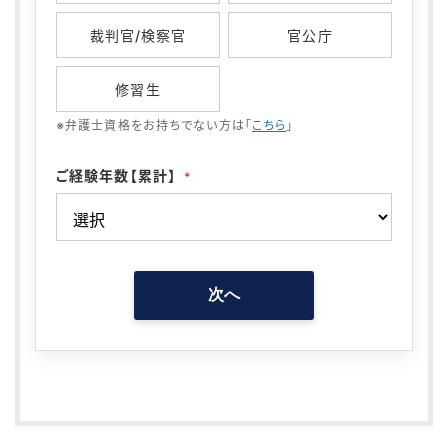
裁判官/検察官
官公庁
修習生
※弁護士資格をお持ちでない方は「
こちら
」
ご経験年数【累計】
*
次へ