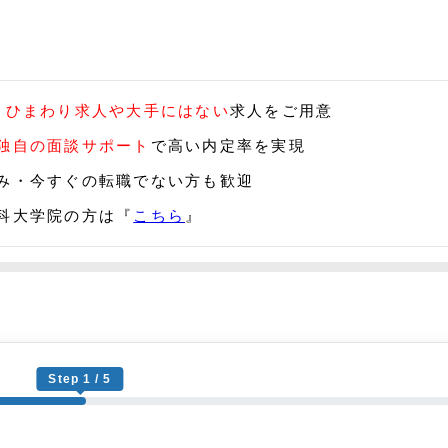
】
ひまわり求人や大手にはない
求人をご用意
独自の面談サポート
で高い内定率を実現
み・今すぐの転職でない方も歓迎
科大学院の方は『
こちら
』
Step 1 / 5