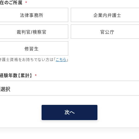
在のご所属
*
法律事務所
企業内弁護士
裁判官/検察官
官公庁
修習生
弁護士資格をお持ちでない方は「
こちら
」
経験年数【累計】
*
次へ