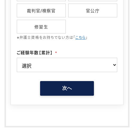
裁判官/検察官
官公庁
修習生
※弁護士資格をお持ちでない方は「
こちら
」
ご経験年数【累計】
*
次へ