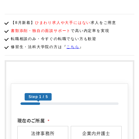
【8月新着】
ひまわり求人や大手にはない
求人をご用意
書類添削・独自の面談サポート
で高い内定率を実現
転職相談のみ・今すぐの転職でない方も歓迎
修習生・法科大学院の方は『
こちら
』
Step 1 / 5
現在のご所属
*
法律事務所
企業内弁護士