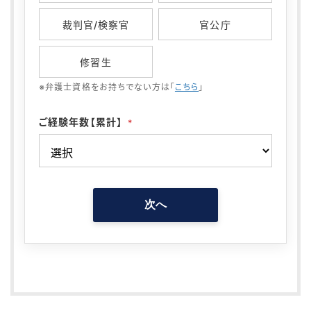
裁判官/検察官
官公庁
修習生
※弁護士資格をお持ちでない方は「
こちら
」
ご経験年数【累計】
*
次へ