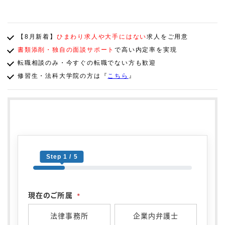
【8月新着】
ひまわり求人や大手にはない
求人をご用意
書類添削・独自の面談サポート
で高い内定率を実現
転職相談のみ・今すぐの転職でない方も歓迎
修習生・法科大学院の方は『
こちら
』
Step 1 / 5
現在のご所属
*
法律事務所
企業内弁護士